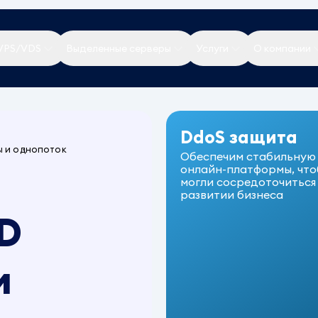
VPS/VDS
Выделенные серверы
Услуги
О компании
DdoS защита
ы и однопоток
Обеспечим стабильную
онлайн-платформы, что
могли сосредоточиться
развитии бизнеса
D
и