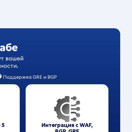
абе
ут вашей
ности.
Поддержка GRE и BGP
 5
Интеграция с WAF,
BGP, GRE