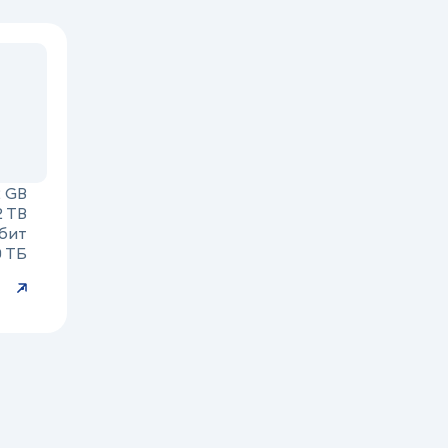
2 GB
2 TB
бит
0 ТБ