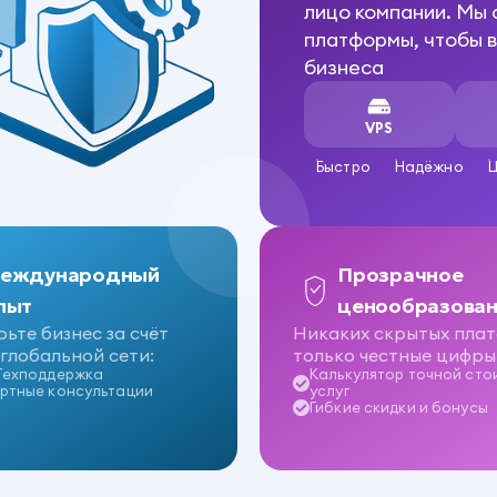
лицо компании. Мы
платформы, чтобы в
бизнеса
VPS
Быстро
Надёжно
Ц
еждународный
Прозрачное
пыт
ценообразова
ьте бизнес за счёт
Никаких скрытых плат
глобальной сети:
только честные цифры
Техподдержка
Калькулятор точной сто
ртные консультации
услуг
Гибкие скидки и бонусы