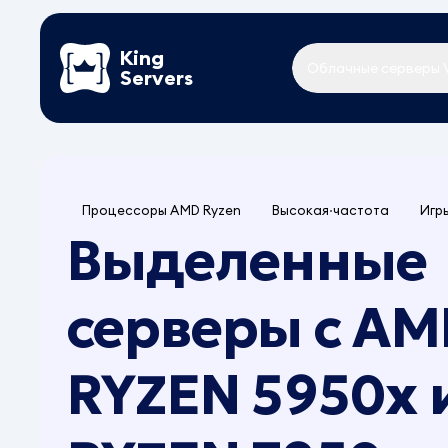
King
Облачные серверы 
Servers
Процессоры AMD Ryzen
Высокая частота
Игр
Выделенные
серверы с AM
RYZEN 5950x 