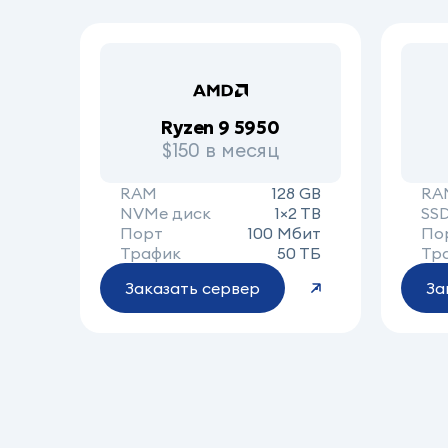
Ryzen 9 5950
$150 в месяц
RAM
128 GB
RA
NVMe диск
1×2 TB
SS
Порт
100 Мбит
По
Трафик
50 ТБ
Тр
Заказать сервер
За