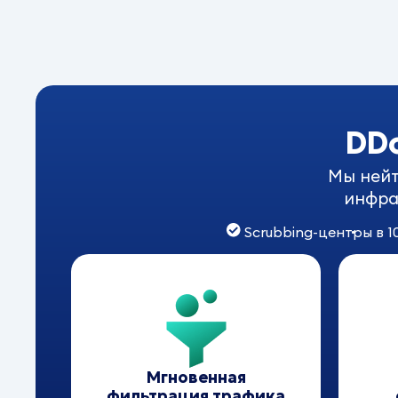
DD
Мы нейт
инфра
Scrubbing-центры в 1
Мгновенная
фильтрация трафика