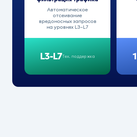
Автоматическое
отсеивание
вредоносных запросов
на уровнях L3–L7
L3-L7
Тех. поддержка