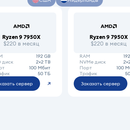
США
Нидерланды
Ryzen 9 7950X
Ryzen 9 7950X
$220 в месяц
$220 в месяц
M
192 GB
RAM
19
D диск
2×2 TB
NVMe диск
2×
рт
100 Мбит
Порт
100 М
афик
50 ТБ
Трафик
5
казать сервер
Заказать сервер