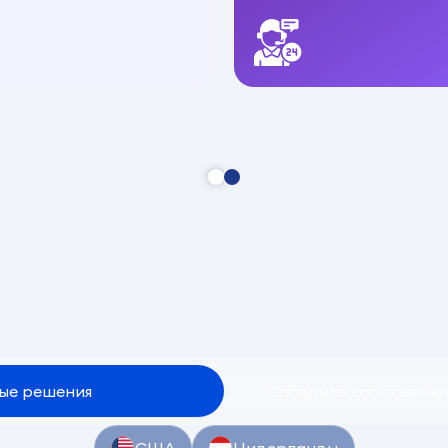
ые
решения
Соберите собственн