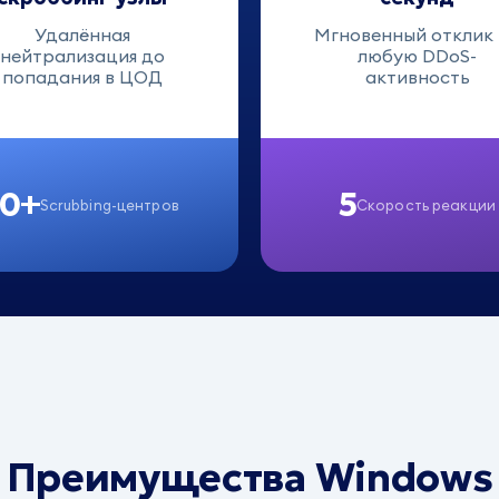
Удалённая
Мгновенный отклик
нейтрализация до
любую DDoS-
попадания в ЦОД
активность
10+
5
Scrubbing-центров
Скорость реакции
Преимущества Windows