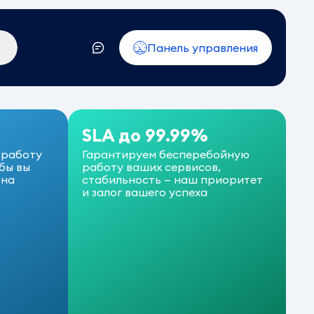
Панель управления
SLA до 99.99%
 работу
Гарантируем бесперебойную
бы вы
работу ваших сервисов,
 на
стабильность — наш приоритет
и залог вашего успеха