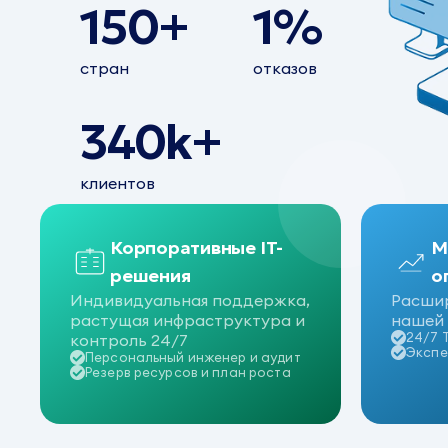
150+
1%
стран
отказов
340k+
клиентов
Корпоративные IT-
М
решения
о
Индивидуальная поддержка,
Расшир
растущая инфраструктура и
нашей 
24/7 
контроль 24/7
Экспе
Персональный инженер и аудит
Резерв ресурсов и план роста