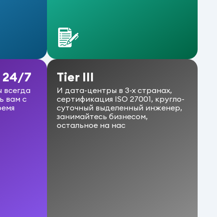
З
в
з
 24/7
Tier III
 всегда
И дата-центры в 3-х странах,
ь вам с
сертификация ISO 27001, кругло-
ремя
суточный выделенный инженер,
занимайтесь бизнесом,
Т
остальное на нас