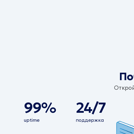
По
Открой
99%
24/7
uptime
поддержка