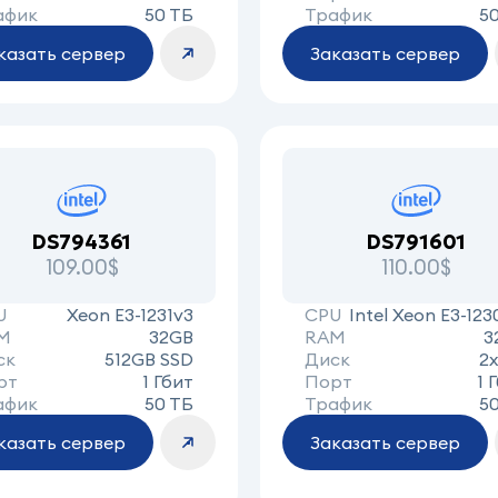
афик
50 ТБ
Трафик
5
казать сервер
Заказать сервер
DS794361
DS791601
109.00$
110.00$
U
Xeon E3-1231v3
CPU
Intel Xeon E3-123
M
32GB
RAM
3
ск
512GB SSD
Диск
2
рт
1 Гбит
Порт
1 
афик
50 ТБ
Трафик
5
казать сервер
Заказать сервер