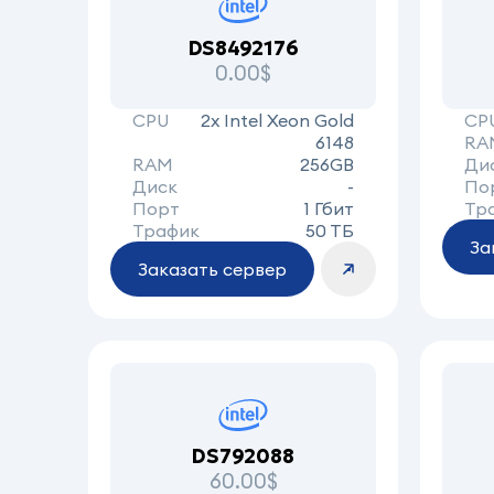
DS8492176
0.00$
CPU
2x Intel Xeon Gold
CP
6148
RA
RAM
256GB
Ди
Диск
-
По
Порт
1 Гбит
Тр
Трафик
50 ТБ
За
Заказать сервер
DS792088
60.00$