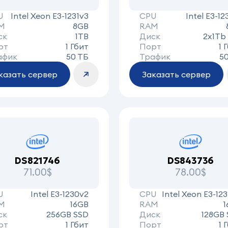
U
Intel Xeon E3-1231v3
CPU
Intel E3-12
M
8GB
RAM
ск
1TB
Диск
2x1Tb
рт
1 Гбит
Порт
1 
афик
50 ТБ
Трафик
5
казать сервер
Заказать сервер
DS821746
DS843736
71.00$
78.00$
U
Intel E3-1230v2
CPU
Intel Xeon E3-123
M
16GB
RAM
1
ск
256GB SSD
Диск
128GB
рт
1 Гбит
Порт
1 