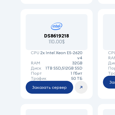
DS8619218
110.00$
CPU
2x Intel Xeon E5-2620
CP
v4
RA
RAM
32GB
Ди
Диск
1TB SSD,512GB SSD
По
Порт
1 Гбит
Тр
Трафик
50 ТБ
За
Заказать сервер