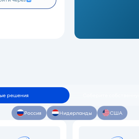
ые
решения
Соберите собственн
Россия
Нидерланды
США