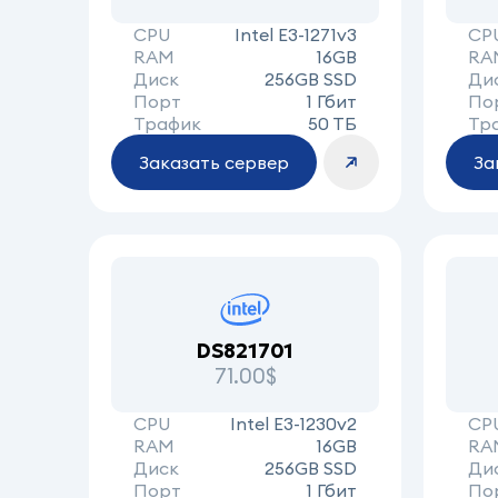
CPU
Intel E3-1271v3
CP
RAM
16GB
RA
Диск
256GB SSD
Ди
Порт
1 Гбит
По
Трафик
50 ТБ
Тр
Заказать сервер
За
DS821701
71.00$
CPU
Intel E3-1230v2
CP
RAM
16GB
RA
Диск
256GB SSD
Ди
Порт
1 Гбит
По