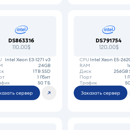
DS863316
DS791754
110.00$
120.00$
U
Intel Xeon E3-1271 v3
CPU
Intel Xeon E5-262
M
24GB
RAM
1
ск
1TB SSD
Диск
256GB 
рт
1 Гбит
Порт
1 
афик
50 ТБ
Трафик
5
казать сервер
Заказать сервер