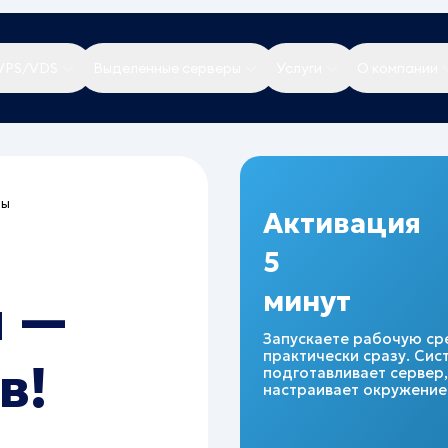
VPS/VDS
Выделенные серверы
Услуги
О компании
ты
Активация
5
минут
ы —
Запускаете рабочую ср
практически сразу. Сис
в!
подготавливает сервер,
настраивает окружение