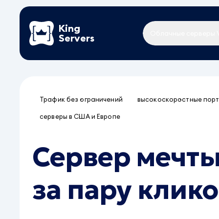
King
Облачные серверы 
Servers
Трафик без ограничений
высокоскоростные пор
серверы в США и Европе
Сервер мечт
за пару клико