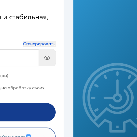
и стабильная,
Сгенерировать
фры)
е
на обработку своих
ойти через