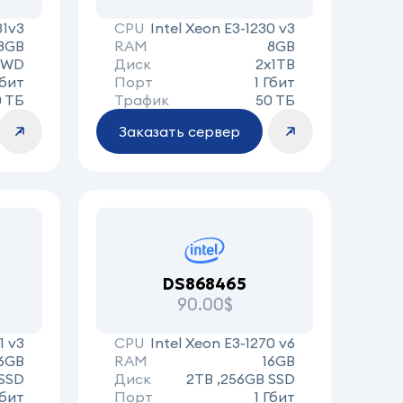
31v3
CPU
Intel Xeon E3-1230 v3
8GB
RAM
8GB
 WD
Диск
2x1TB
Гбит
Порт
1 Гбит
0 ТБ
Трафик
50 ТБ
Заказать сервер
DS868465
90.00$
1 v3
CPU
Intel Xeon E3-1270 v6
6GB
RAM
16GB
 SSD
Диск
2TB ,256GB SSD
Гбит
Порт
1 Гбит