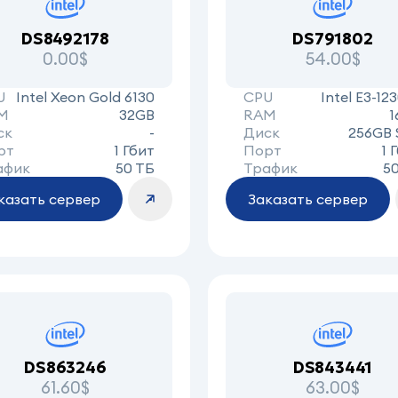
DS8492178
DS791802
0.00$
54.00$
U
Intel Xeon Gold 6130
CPU
Intel E3-12
M
32GB
RAM
1
ск
-
Диск
256GB 
рт
1 Гбит
Порт
1 
афик
50 ТБ
Трафик
5
казать сервер
Заказать сервер
DS863246
DS843441
61.60$
63.00$