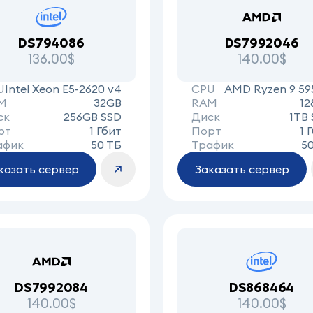
DS794086
DS7992046
136.00$
140.00$
U
Intel Xeon E5-2620 v4
CPU
AMD Ryzen 9 59
M
32GB
RAM
12
ск
256GB SSD
Диск
1TB
рт
1 Гбит
Порт
1 
афик
50 ТБ
Трафик
5
казать сервер
Заказать сервер
DS7992084
DS868464
140.00$
140.00$