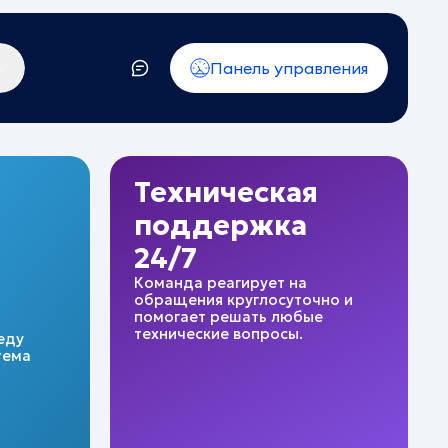
Панель управления
Техническая
поддержка
24/7
Команда реагирует на
обращения круглосуточно и
помогает решать любые
технические вопросы.
еду
тема