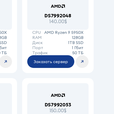
DS7992048
140.00$
50X
CPU
AMD Ryzen 9 5950X
8GB
RAM
128GB
 SSD
Диск
1TB SSD
Гбит
Порт
1 Гбит
0 ТБ
Трафик
50 ТБ
Заказать сервер
DS7992053
150.00$