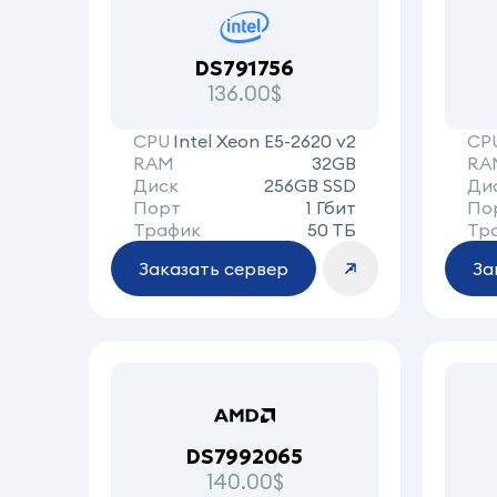
DS791756
136.00$
CPU
Intel Xeon E5-2620 v2
CP
RAM
32GB
RA
Диск
256GB SSD
Ди
Порт
1 Гбит
По
Трафик
50 ТБ
Тр
Заказать сервер
За
DS7992065
140.00$