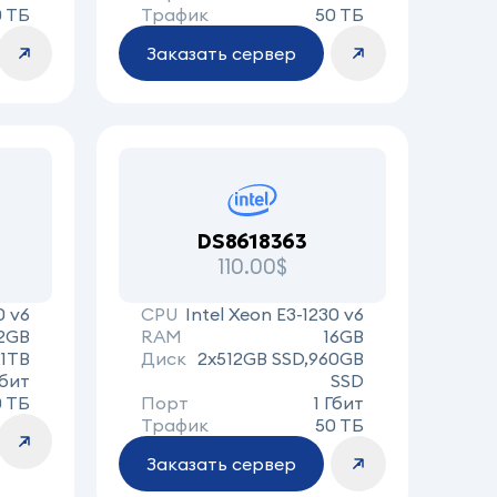
0 ТБ
Трафик
50 ТБ
Заказать сервер
DS8618363
110.00$
0 v6
CPU
Intel Xeon E3-1230 v6
2GB
RAM
16GB
x1TB
Диск
2x512GB SSD,960GB
Гбит
SSD
0 ТБ
Порт
1 Гбит
Трафик
50 ТБ
Заказать сервер