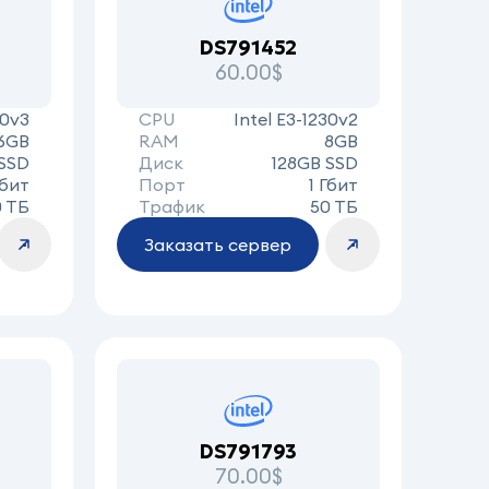
DS791452
60.00$
30v3
CPU
Intel E3-1230v2
6GB
RAM
8GB
SSD
Диск
128GB SSD
Гбит
Порт
1 Гбит
0 ТБ
Трафик
50 ТБ
Заказать сервер
DS791793
70.00$