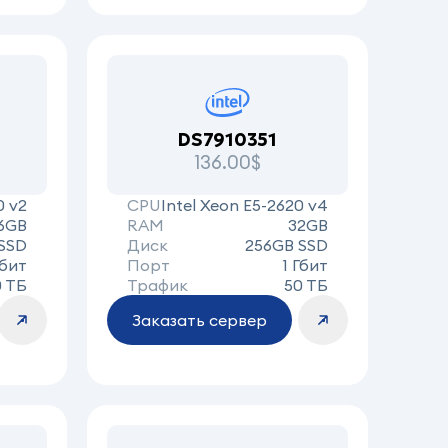
DS7910351
136.00$
0 v2
CPU
Intel Xeon E5-2620 v4
6GB
RAM
32GB
SSD
Диск
256GB SSD
Гбит
Порт
1 Гбит
0 ТБ
Трафик
50 ТБ
Заказать сервер