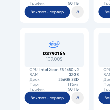
Трафик
50 ТБ
Тр
Заказать сервер
За
DS792164
109.00$
CPU
Intel Xeon E5-1650 v2
CP
RAM
32GB
RA
Диск
256GB SSD
Ди
Порт
1 Гбит
По
Трафик
50 ТБ
Тр
Заказать сервер
За