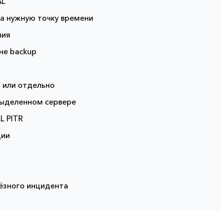
AL
на нужную точку времени
ния
 не backup
n или отдельно
 выделенном сервере
L PITR
ции
ьёзного инцидента