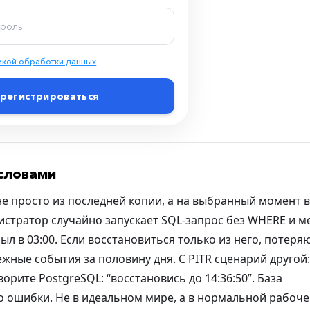
икой обработки данных
регистрироваться
 словами
 не просто из последней копии, а на выбранный момент 
нистратор случайно запускает SQL-запрос без WHERE и м
ыл в 03:00. Если восстановиться только из него, потеря
ежные события за половину дня. С PITR сценарий другой:
орите PostgreSQL: “восстановись до 14:36:50”. База
до ошибки. Не в идеальном мире, а в нормальной рабоч