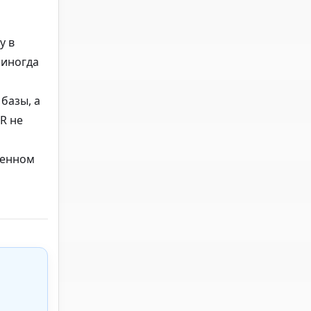
у в
 иногда
базы, а
R не
ленном