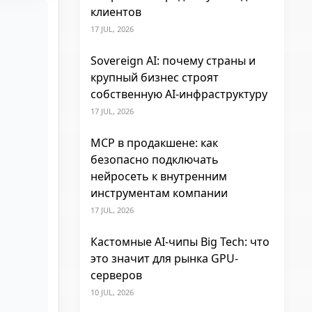
клиентов
17 JUL, 2026
Sovereign AI: почему страны и
крупный бизнес строят
собственную AI-инфраструктуру
17 JUL, 2026
MCP в продакшене: как
безопасно подключать
нейросеть к внутренним
инструментам компании
17 JUL, 2026
Кастомные AI-чипы Big Tech: что
это значит для рынка GPU-
серверов
10 JUL, 2026