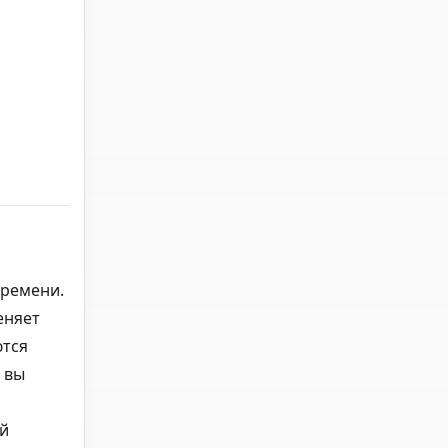
времени.
еняет
ются
 вы
ей