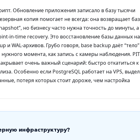
крипт. Обновление приложения записало в базу тысячи
езервная копия помогает не всегда: она возвращает баз
snapshot”, но бизнесу часто нужна точность до минуты, а
oint-in-time recovery. Это восстановление базы данных на
 и WAL-архивов. Грубо говоря, base backup даёт “тело” 
нужного момента, как запись с камеры наблюдения. PIT
закрывает очень важный сценарий: быстро откатиться к
лиза. Особенно если PostgreSQL работает на VPS, выде
данные, потеря которых стоит дороже, чем настройка
ерную инфраструктуру?