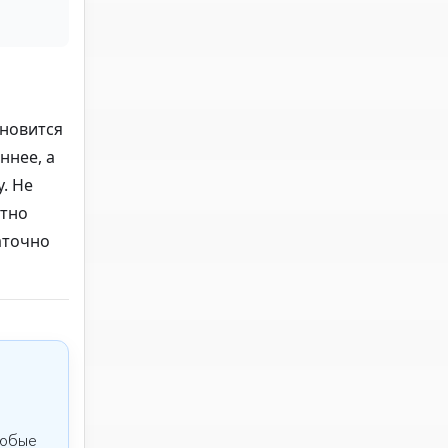
ановится
ннее, а
. Не
атно
аточно
любые