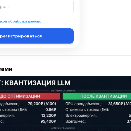
икой обработки данных
регистрироваться
вами