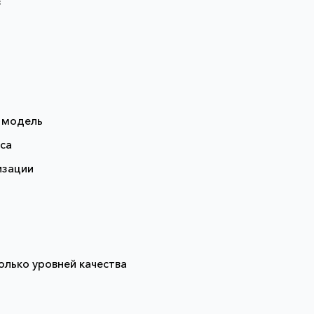
в
ю модель
иса
изации
олько уровней качества