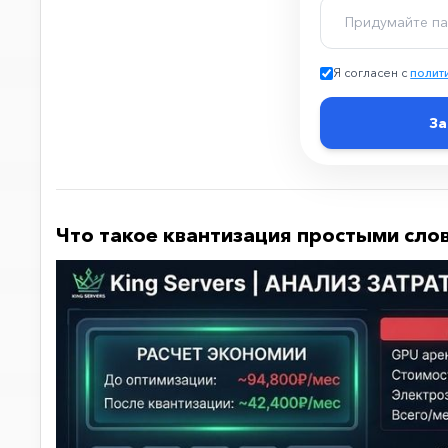
Я согласен с
полит
За
Что такое квантизация простыми сло