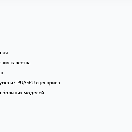
чная
ения качества
ка
уска и CPU/GPU сценариев
я больших моделей