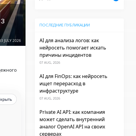
з
ПОСЛЕДНИЕ ПУБЛИКАЦИИ
AI для анализа логов: как
3 JULY 2026
нейросеть помогает искать
причины инцидентов
07 AUG, 2026
дежного
AI для FinOps: как нейросеть
ищет перерасход в
инфраструктуре
07 AUG, 2026
Скрыть
Private AI API: как компания
может сделать внутренний
аналог OpenAI API на своих
серверах