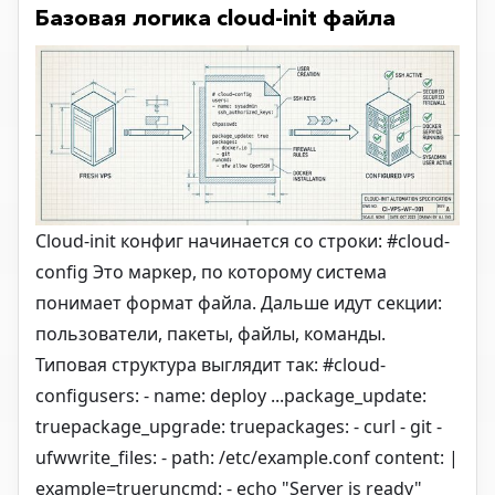
Базовая логика cloud-init файла
Cloud-init конфиг начинается со строки: #cloud-
config Это маркер, по которому система
понимает формат файла. Дальше идут секции:
пользователи, пакеты, файлы, команды.
Типовая структура выглядит так: #cloud-
configusers: - name: deploy ...package_update:
truepackage_upgrade: truepackages: - curl - git -
ufwwrite_files: - path: /etc/example.conf content: |
example=trueruncmd: - echo "Server is ready"