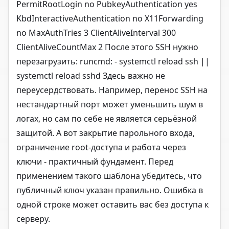
PermitRootLogin no PubkeyAuthentication yes
KbdInteractiveAuthentication no X11Forwarding
no MaxAuthTries 3 ClientAliveInterval 300
ClientAliveCountMax 2 После этого SSH нужно
перезагрузить: runcmd: - systemctl reload ssh ||
systemctl reload sshd Здесь важно не
переусердствовать. Например, перенос SSH на
нестандартный порт может уменьшить шум в
логах, но сам по себе не является серьёзной
защитой. А вот закрытие парольного входа,
ограничение root-доступа и работа через
ключи - практичный фундамент. Перед
применением такого шаблона убедитесь, что
публичный ключ указан правильно. Ошибка в
одной строке может оставить вас без доступа к
серверу.