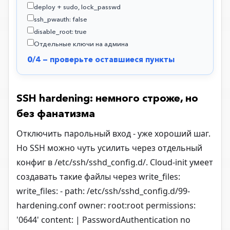
deploy + sudo, lock_passwd
ssh_pwauth: false
disable_root: true
Отдельные ключи на админа
0/4 — проверьте оставшиеся пункты
SSH hardening: немного строже, но
без фанатизма
Отключить парольный вход - уже хороший шаг.
Но SSH можно чуть усилить через отдельный
конфиг в /etc/ssh/sshd_config.d/. Cloud-init умеет
создавать такие файлы через write_files:
write_files: - path: /etc/ssh/sshd_config.d/99-
hardening.conf owner: root:root permissions:
'0644' content: | PasswordAuthentication no