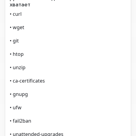
хватает
• curl
• wget
• git
• htop
• unzip
• ca-certificates
• gnupg
• ufw
• fail2ban
• unattended-upgrades