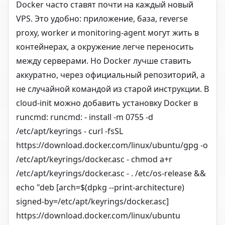
Docker часто ставят почти на каждый новый
VPS. Это удобно: приложение, база, reverse
proxy, worker и monitoring-agent могут жить в
контейнерах, а окружение легче переносить
между серверами. Но Docker лучше ставить
аккуратно, через официальный репозиторий, а
не случайной командой из старой инструкции. В
cloud-init можно добавить установку Docker в
runcmd: runcmd: - install -m 0755 -d
/etc/apt/keyrings - curl -fsSL
https://download.docker.com/linux/ubuntu/gpg -o
/etc/apt/keyrings/docker.asc - chmod a+r
/etc/apt/keyrings/docker.asc - . /etc/os-release &&
echo "deb [arch=$(dpkg --print-architecture)
signed-by=/etc/apt/keyrings/docker.asc]
https://download.docker.com/linux/ubuntu