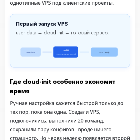
однотипные VPS под клиентские проекты.
Первый запуск VPS
user-data → cloud-init → готовый сервер.
cloud-init
user-data
VPS ready
users · packages · runcmd
Где cloud-init особенно экономит
время
Ручная настройка кажется быстрой только до
тех пор, пока она одна. Создали VPS,
подключились, выполнили 20 команд,
сохранили пару конфигов - вроде ничего
страшного. Но через неделю появляется второй