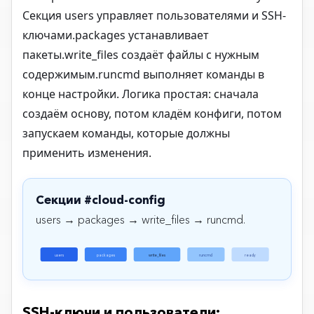
Секция users управляет пользователями и SSH-
ключами.packages устанавливает
пакеты.write_files создаёт файлы с нужным
содержимым.runcmd выполняет команды в
конце настройки. Логика простая: сначала
создаём основу, потом кладём конфиги, потом
запускаем команды, которые должны
применить изменения.
Секции #cloud-config
users → packages → write_files → runcmd.
users
packages
write_files
runcmd
ready
SSH-ключи и пользователи: