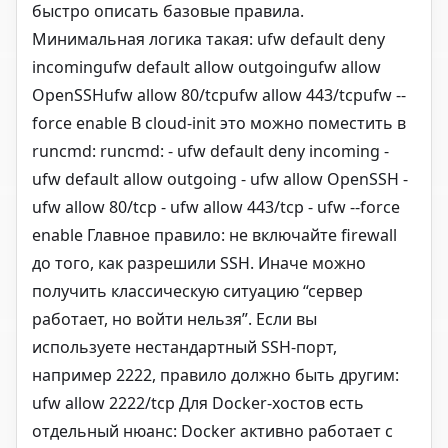
быстро описать базовые правила.
Минимальная логика такая: ufw default deny
incomingufw default allow outgoingufw allow
OpenSSHufw allow 80/tcpufw allow 443/tcpufw --
force enable В cloud-init это можно поместить в
runcmd: runcmd: - ufw default deny incoming -
ufw default allow outgoing - ufw allow OpenSSH -
ufw allow 80/tcp - ufw allow 443/tcp - ufw --force
enable Главное правило: не включайте firewall
до того, как разрешили SSH. Иначе можно
получить классическую ситуацию “сервер
работает, но войти нельзя”. Если вы
используете нестандартный SSH-порт,
например 2222, правило должно быть другим:
ufw allow 2222/tcp Для Docker-хостов есть
отдельный нюанс: Docker активно работает с